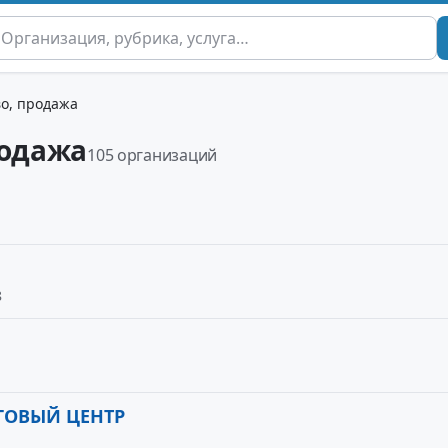
во, продажа
родажа
105 организаций
8
ГОВЫЙ ЦЕНТР