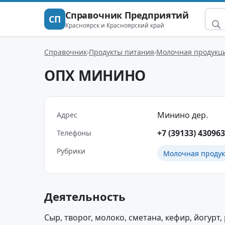
Справочник Предприятий
СП
Красноярск и Красноярский край
Справочник
Продукты питания
Молочная продукц
ОПХ МИНИНО
Минино дер.
Адрес
+7 (39133) 430963
Телефоны
Рубрики
Молочная проду
Деятельность
Сыр, творог, молоко, сметана, кефир, йогурт,