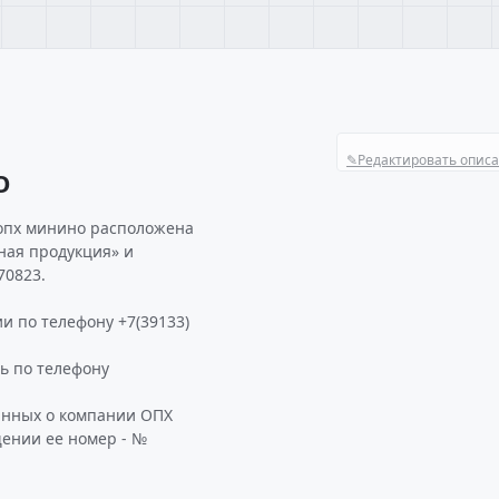
✎
Редактировать опис
О
 опх минино расположена
ная продукция» и
70823.
и по телефону +7(39133)
 по телефону
анных о компании ОПХ
ении ее номер - №