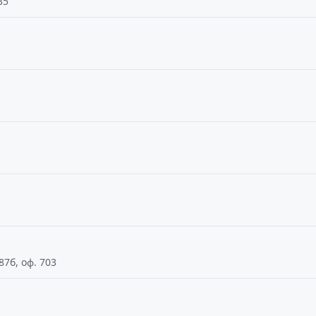
35
87б, оф. 703