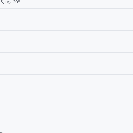
8, оф. 208
7