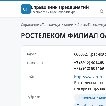
Справочник Предприятий
СП
Красноярск и Красноярский край
Справочник
Телекоммуникации и Связь
Телекомму
РОСТЕЛЕКОМ ФИЛИАЛ О
660062, Красноярс
Адрес
+7 (3912) 901468
Телефоны
+7 (3912) 901469
http://www.rt.ru
Сайт
Ростелеком – оп
интернет провай
Рубрики
Телекоммуникаци
Телефонная связь